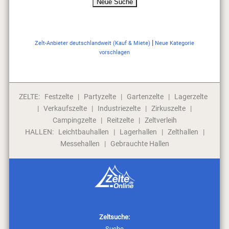
|
Zelt-Anbieter deutschlandweit (Kauf & Miete)
Neue Kategorie
vorschlagen
ZELTE:
Festzelte
|
Partyzelte
|
Gartenzelte
|
Lagerzelte
|
Verkaufszelte
|
Industriezelte
|
Zirkuszelte
|
Campingzelte
|
Reitzelte
|
Zeltverleih
HALLEN:
Leichtbauhallen
|
Lagerhallen
|
Zelthallen
|
Messehallen
|
Gebrauchte Hallen
Zeltsuche:
Suche