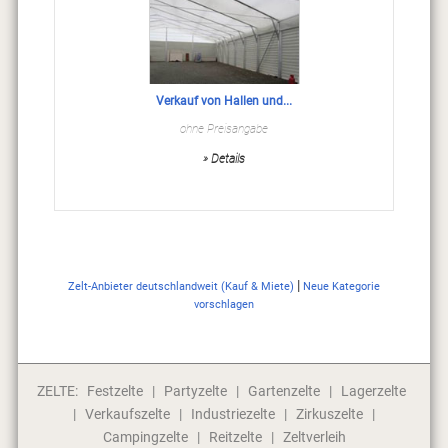
Verkauf von Hallen und...
ohne Preisangabe
» Details
|
Zelt-Anbieter deutschlandweit (Kauf & Miete)
Neue Kategorie
vorschlagen
ZELTE:
Festzelte
|
Partyzelte
|
Gartenzelte
|
Lagerzelte
|
Verkaufszelte
|
Industriezelte
|
Zirkuszelte
|
Campingzelte
|
Reitzelte
|
Zeltverleih