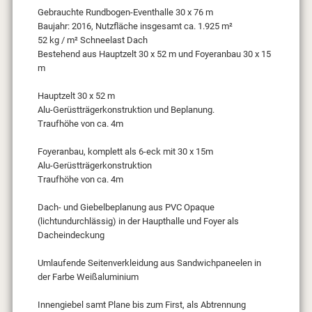
Gebrauchte Rundbogen-Eventhalle 30 x 76 m
Baujahr: 2016, Nutzfläche insgesamt ca. 1.925 m²
52 kg / m² Schneelast Dach
Bestehend aus Hauptzelt 30 x 52 m und Foyeranbau 30 x 15
m
Hauptzelt 30 x 52 m
Alu-Gerüstträgerkonstruktion und Beplanung.
Traufhöhe von ca. 4m
Foyeranbau, komplett als 6-eck mit 30 x 15m
Alu-Gerüstträgerkonstruktion
Traufhöhe von ca. 4m
Dach- und Giebelbeplanung aus PVC Opaque
(lichtundurchlässig) in der Haupthalle und Foyer als
Dacheindeckung
Umlaufende Seitenverkleidung aus Sandwichpaneelen in
der Farbe Weißaluminium
Innengiebel samt Plane bis zum First, als Abtrennung