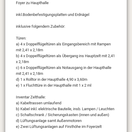
Foyer zu Haupthalle
inkl.Bodenbefestigungsplatten und Erdnägel
inklusive folgendem Zubehör:
Türen:
a) 4 x Doppelflügeltüren als Eingangsbereich mit Rampen
mit 2,41 x 2,18m
b) 4 x Doppelflügeltüren als Übergang ins Hauptzelt mit 2,41
x 2,18m
c) 6 x Doppelflügeltüren als Notausgang in der Haupthalle
mit 2,41 x 2,18m
d) 1 x Rolltor in der Haupthalle 4,90 x 3,60m
e) 1 x Fluchttüre in der Haupthalle mit 1 x 2 ml
Inventar Zelthalle:
a) Kabeltrassen umlaufend
b) Kabel inkl. elektrische Bauteile, insb. Lampen / Leuchten
c) Schaltschrank / Sicherungskasten (innen und außen)
d) Lüftungsanlage samt Außenmotoren
e) Zwei Lüftungsanlagen auf Firsthöhe im Foyerzelt