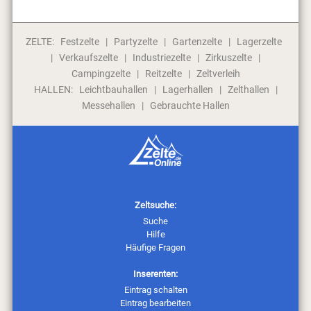
ZELTE:
Festzelte
|
Partyzelte
|
Gartenzelte
|
Lagerzelte
|
Verkaufszelte
|
Industriezelte
|
Zirkuszelte
|
Campingzelte
|
Reitzelte
|
Zeltverleih
HALLEN:
Leichtbauhallen
|
Lagerhallen
|
Zelthallen
|
Messehallen
|
Gebrauchte Hallen
Zeltsuche:
Suche
Hilfe
Häufige Fragen
Inserenten:
Eintrag schalten
Eintrag bearbeiten