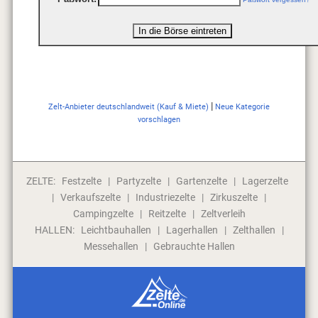
|
Zelt-Anbieter deutschlandweit (Kauf & Miete)
Neue Kategorie
vorschlagen
ZELTE:
Festzelte
|
Partyzelte
|
Gartenzelte
|
Lagerzelte
|
Verkaufszelte
|
Industriezelte
|
Zirkuszelte
|
Campingzelte
|
Reitzelte
|
Zeltverleih
HALLEN:
Leichtbauhallen
|
Lagerhallen
|
Zelthallen
|
Messehallen
|
Gebrauchte Hallen