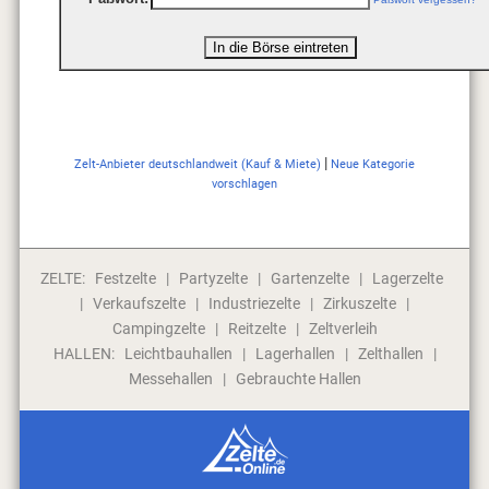
|
Zelt-Anbieter deutschlandweit (Kauf & Miete)
Neue Kategorie
vorschlagen
ZELTE:
Festzelte
|
Partyzelte
|
Gartenzelte
|
Lagerzelte
|
Verkaufszelte
|
Industriezelte
|
Zirkuszelte
|
Campingzelte
|
Reitzelte
|
Zeltverleih
HALLEN:
Leichtbauhallen
|
Lagerhallen
|
Zelthallen
|
Messehallen
|
Gebrauchte Hallen