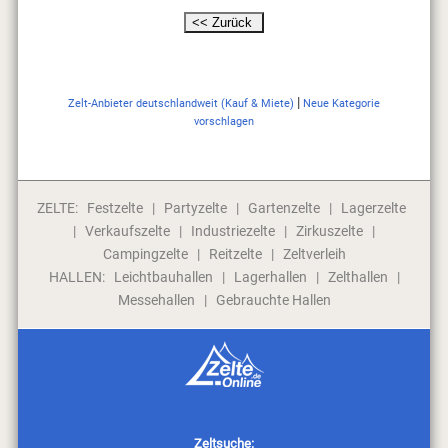
|
Zelt-Anbieter deutschlandweit (Kauf & Miete)
Neue Kategorie
vorschlagen
ZELTE:
Festzelte
|
Partyzelte
|
Gartenzelte
|
Lagerzelte
|
Verkaufszelte
|
Industriezelte
|
Zirkuszelte
|
Campingzelte
|
Reitzelte
|
Zeltverleih
HALLEN:
Leichtbauhallen
|
Lagerhallen
|
Zelthallen
|
Messehallen
|
Gebrauchte Hallen
Zeltsuche: