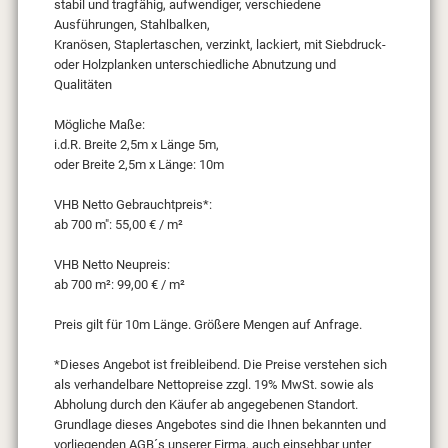
stabil und tragfähig, aufwendiger, verschiedene
Ausführungen, Stahlbalken,
Kranösen, Staplertaschen, verzinkt, lackiert, mit Siebdruck-
oder Holzplanken unterschiedliche Abnutzung und
Qualitäten
Mögliche Maße:
i.d.R. Breite 2,5m x Länge 5m,
oder Breite 2,5m x Länge: 10m
VHB Netto Gebrauchtpreis*:
ab 700 m": 55,00 € / m²
VHB Netto Neupreis:
ab 700 m²: 99,00 € / m²
Preis gilt für 10m Länge. Größere Mengen auf Anfrage.
*Dieses Angebot ist freibleibend. Die Preise verstehen sich
als verhandelbare Nettopreise zzgl. 19% MwSt. sowie als
Abholung durch den Käufer ab angegebenen Standort.
Grundlage dieses Angebotes sind die Ihnen bekannten und
vorliegenden AGB´s unserer Firma, auch einsehbar unter