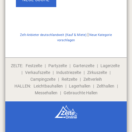
|
Zelt-Anbieter deutschlandweit (Kauf & Miete)
Neue Kategorie
vorschlagen
ZELTE:
Festzelte
|
Partyzelte
|
Gartenzelte
|
Lagerzelte
|
Verkaufszelte
|
Industriezelte
|
Zirkuszelte
|
Campingzelte
|
Reitzelte
|
Zeltverleih
HALLEN:
Leichtbauhallen
|
Lagerhallen
|
Zelthallen
|
Messehallen
|
Gebrauchte Hallen